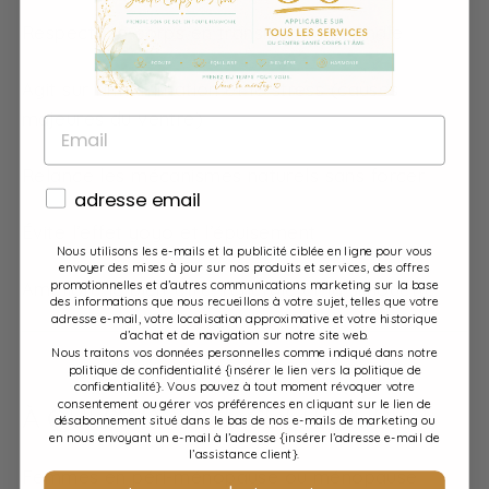
Respecte le corps en transition hormonale
Agit sur l’inflammation et le stress (causes
majeures du ventre)
EMAIL
Relance les mécanismes naturels sans forcer
consentement
adresse email
Évite l’effet yoyo et l’épuisement
Nous utilisons les e-mails et la publicité ciblée en ligne pour vous
envoyer des mises à jour sur nos produits et services, des offres
promotionnelles et d’autres communications marketing sur la base
Améliore le bien-être, l’énergie et la silhouette
des informations que nous recueillons à votre sujet, telles que votre
adresse e-mail, votre localisation approximative et votre historique
d’achat et de navigation sur notre site web.
Nous traitons vos données personnelles comme indiqué dans notre
politique de confidentialité {insérer le lien vers la politique de
confidentialité}. Vous pouvez à tout moment révoquer votre
consentement ou gérer vos préférences en cliquant sur le lien de
À QUI S’ADRESSE CETTE CURE ?
désabonnement situé dans le bas de nos e-mails de marketing ou
en nous envoyant un e-mail à l’adresse {insérer l’adresse e-mail de
l’assistance client}.
Femmes en péri-ménopause ou ménopause