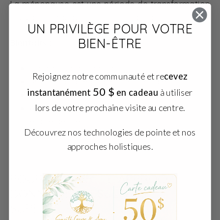
La ménopause est une période de transformation
physique, émotionnelle et énergétique.
UN PRIVILÈGE POUR VOTRE
BIEN-ÊTRE
Bienfaits :
Harmonisation globale
Rejoignez notre communauté et re
cevez
Soutien à la régulation hormonale
​
50 $
instantanément
en cadeau
à utiliser
Meilleure récupération entre les soins
lors de votre prochaine visite au centre.
Approche corps–esprit essentielle à cette
étape de vie
Découvrez nos technologies de pointe et nos
approches holistiques.
POURQUOI CETTE APPROCHE
DONNE DES RÉSULTATS
SUPÉRIEURS