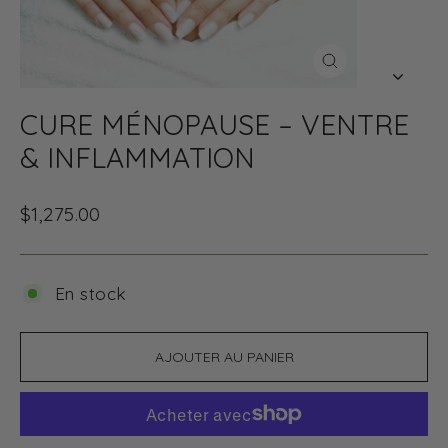
FERMER
(ESC)
CURE MÉNOPAUSE – VENTRE
& INFLAMMATION
Prix
$1,275.00
régulier
En stock
AJOUTER AU PANIER