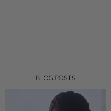
Cure ménopause – ventre &
inflammation
$1,275.00
BLOG POSTS