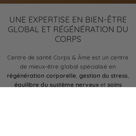
UNE EXPERTISE EN BIEN-ÊTRE
GLOBAL ET RÉGÉNÉRATION DU
CORPS
Centre de santé Corps & Âme est un centre
de mieux-être global spécialisé en
régénération corporelle
,
gestion du stress
,
équilibre du système nerveux
et
soins
esthétiques avancés non invasifs
.
Nous accompagnons les femmes et les
hommes en quête de
résultats durables
, en
combinant
technologies de pointe
,